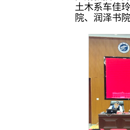
土木系车佳
院、润泽书院