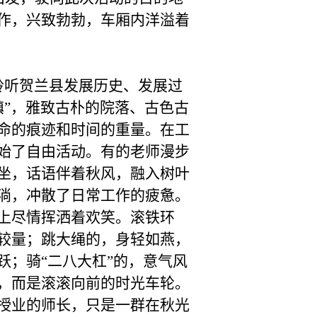
作，兴致勃勃，车厢内洋溢着
聆听贺兰县发展历史、发展过
镇”，雅致古朴的院落、古色古
命的痕迹和时间的重量。在工
始了自由活动。有的老师漫步
坐，话语伴着秋风，融入树叶
淌，冲散了日常工作的疲惫。
上尽情挥洒着欢笑。滚铁环
较量；跳大绳的，身轻如燕，
跃；骑“二八大杠”的，意气风
，而是滚滚向前的时光车轮。
授业的师长，只是一群在秋光