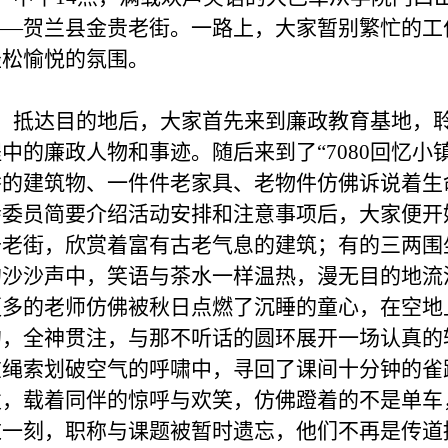
——贺兰县金贵老街。一路上，大家暂别繁忙的工
轻松愉悦的氛围。
抵达目的地后，大家首先来到廉政教育基地，
中的廉政人物和事迹。随后来到了“7080回忆小
香的建筑物、一件件老家具、老物件仿佛诉说着生
会委员简要介绍活动安排和注意事项后，大家便开
于老街，欣赏着富有古老气息的建筑；有的三两围
的沙沙声中，笑语与茶水一样温热，漫无目的地流
更多的老师仿佛被秋日点燃了沉睡的童心，在空地
的，全神贯注，与那不听话的圆环展开一场认真的
在绳索划破空气的呼啸中，寻回了课间十分钟的雀
发，载着同伴的惊呼与欢笑，仿佛蹬着的不是单车
这一刻，职称与课题被暂时遗忘，他们不再是传道