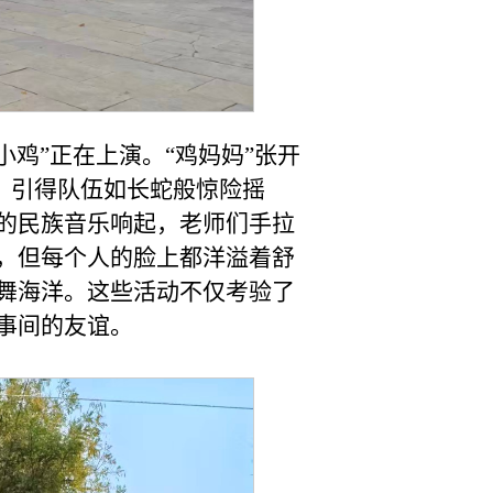
鸡”正在上演。“鸡妈妈”张开
袭，引得队伍如长蛇般惊险摇
的民族音乐响起，老师们手拉
，但每个人的脸上都洋溢着舒
舞海洋。这些活动不仅考验了
事间的友谊。