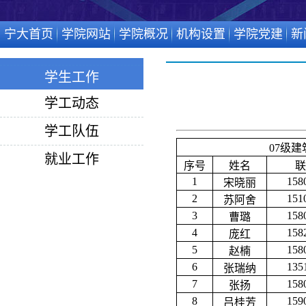
宁大首页
学院网站
学院概况
机构设置
学院党建
新
学生工作
学工动态
学工队伍
07级建
就业工作
序号
姓名
联
1
158
宋晓丽
2
151
苏阿舍
3
158
曹璐
4
158
庞红
5
158
赵楠
6
135
张瑞纳
7
158
张扬
8
159
吕桂芳