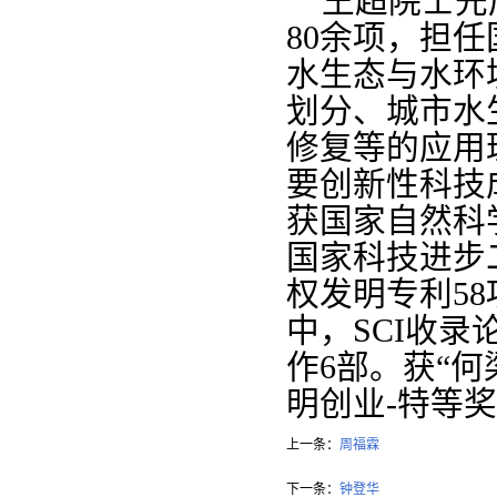
王超院士先
80余项，担任
水生态与水环
划分、城市水
修复等的应用
要创新性科技
获国家自然科
国家科技进步
权发明专利5
中，SCI收录
作6部。获“何
明创业-特等奖
上一条：
周福霖
下一条：
钟登华